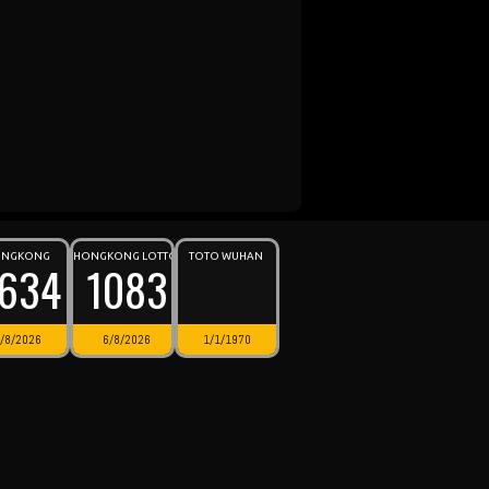
ONGKONG
HONGKONG LOTTO
TOTO WUHAN
634
1083
/8/2026
6/8/2026
1/1/1970