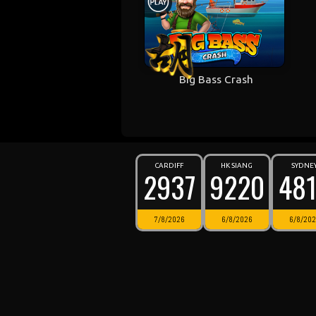
Big Bass Crash
CARDIFF
HK SIANG
SYDNE
2937
9220
48
7/8/2026
6/8/2026
6/8/20