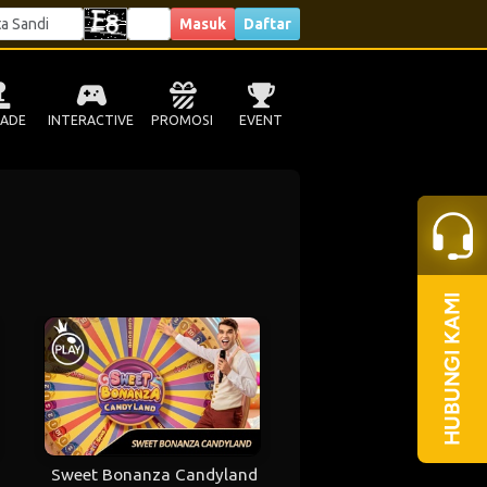
NG KAMI. LINK SITUS : WWW.SEGA4D.ME
SELAMAT DATANG DI SEGA4
Masuk
Daftar
ADE
INTERACTIVE
PROMOSI
EVENT
Sweet Bonanza Candyland