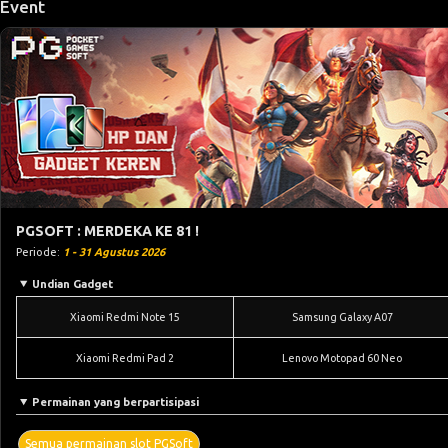
Event
PGSOFT : MERDEKA KE 81 !
Periode:
1 - 31 Agustus 2026
Undian Gadget
Xiaomi Redmi Note 15
Samsung Galaxy A07
Xiaomi Redmi Pad 2
Lenovo Motopad 60 Neo
Permainan yang berpartisipasi
Semua permainan slot PGSoft