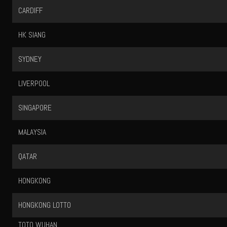
CARDIFF
HK SIANG
SYDNEY
LIVERPOOL
SINGAPORE
MALAYSIA
QATAR
HONGKONG
HONGKONG LOTTO
TOTO WUHAN