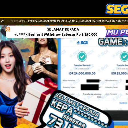
KASIH KEPADA MEMBER SETIA KAMI YANG TELAH MEMBERIKAN KEPERCAYAAN DAN MENDUKUNG KAMI. LIN