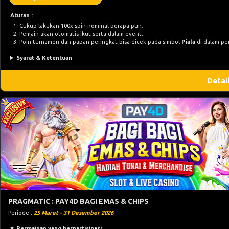
Aturan :
Cukup lakukan 100x spin nominal berapa pun.
Pemain akan otomatis ikut serta dalam event.
Poin turnamen dan papan peringkat bisa dicek pada simbol
Piala
di dalam pe
Syarat & Ketentuan
Detai
PRAGMATIC : PAY4D BAGI EMAS & CHIPS
Periode :
25 Maret - 31 Desember 2026
Permainan yang berpartisipasi