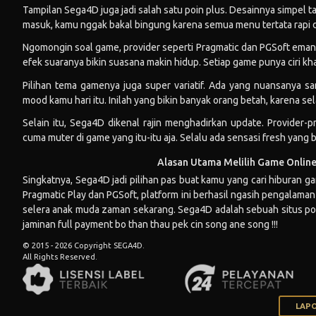
Tampilan Sega4D juga jadi salah satu poin plus. Desainnya simpel tap
masuk, kamu nggak bakal bingung karena semua menu tertata rapi d
Ngomongin soal game, provider seperti Pragmatic dan PGSoft emang 
efek suaranya bikin suasana makin hidup. Setiap game punya ciri kh
Pilihan tema gamenya juga super variatif. Ada yang nuansanya sa
mood kamu hari itu. Inilah yang bikin banyak orang betah, karena se
Selain itu,
Sega4D
dikenal rajin menghadirkan update. Provider-pr
cuma muter di game yang itu-itu aja. Selalu ada sensasi fresh yang b
Alasan Utama Melilih Game Onli
Singkatnya, Sega4D jadi pilihan pas buat kamu yang cari hiburan g
Pragmatic Play dan PGSoft, platform ini berhasil ngasih pengalaman 
selera anak muda zaman sekarang.
Sega4D
adalah sebuah situs po
jaminan full payment bo than thau pek cin song ane song !!!
© 2015 - 2026 Copyright SEGA4D.
All Rights Reserved.
LAPO