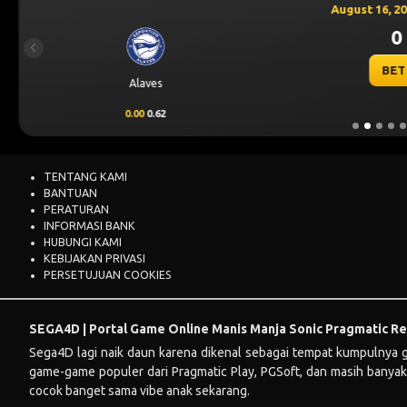
August 16, 20
0 
Previous
BET
Alaves
0.00
0.62
TENTANG KAMI
BANTUAN
PERATURAN
INFORMASI BANK
HUBUNGI KAMI
KEBIJAKAN PRIVASI
PERSETUJUAN COOKIES
SEGA4D | Portal Game Online Manis Manja Sonic Pragmatic R
Sega4D lagi naik daun karena dikenal sebagai tempat kumpulnya gam
game-game populer dari Pragmatic Play, PGSoft, dan masih bany
cocok banget sama vibe anak sekarang.